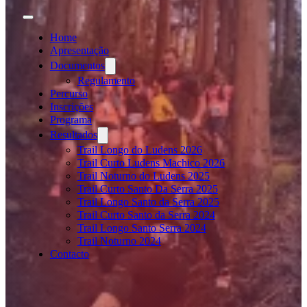
Home
Apresentação
Documentos
Regulamento
Percurso
Inscrições
Programa
Resultados
Trail Longo do Ludens 2026
Trail Curto Ludens Machico 2026
Trail Noturno do Ludens 2025
Trail Curto Santo Da Serra 2025
Trail Longo Santo da Serra 2025
Trail Curto Santo da Serra 2024
Trail Longo Santo Serra 2024
Trail Noturno 2024
Contacto