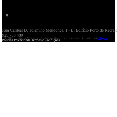
Rua Cardeal D. Tolentino Mendonça, 1 - B, Edifício Porto de Recre
925 783 480
© 2026 Ludens Machico. Todos os direitos reservados. Criado por
Alojaki
Política Privacidade
|
Termos e Condições